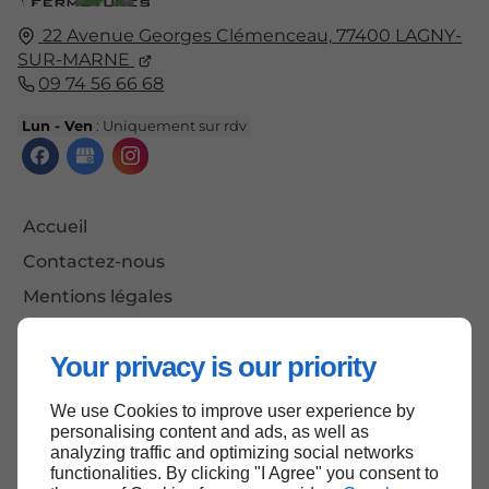
22 Avenue Georges Clémenceau,
77400
LAGNY-
SUR-MARNE
09 74 56 66 68
Lun - Ven
: Uniquement sur rdv
Accueil
Contactez-nous
Mentions légales
Plan du site
Your privacy is our priority
We use Cookies to improve user experience by
Haut de page
personalising content and ads, as well as
analyzing traffic and optimizing social networks
functionalities. By clicking "I Agree" you consent to