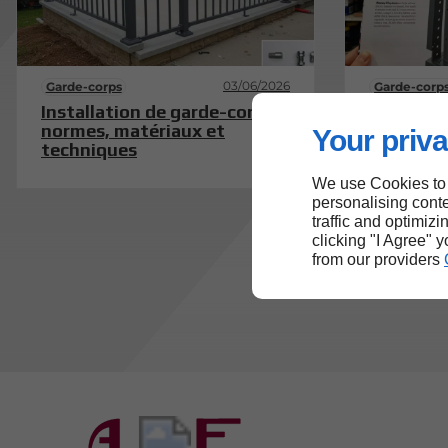
03/06/2026
Garde-corps
Garde-corp
Installation de garde-corps :
Choisir e
normes, matériaux et
garde-cor
Your priva
techniques
pas prend
We use Cookies to
personalising conte
traffic and optimizi
clicking "I Agree" 
from our providers