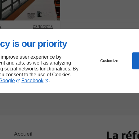
03/10/2025
s
t installer son
ps : un projet à ne
cy is our priority
re à la légère
 improve user experience by
Customize
nt and ads, as well as analyzing
ng social networks functionalities. By
you consent to the use of Cookies
Google
Facebook
.
La réf
Accueil