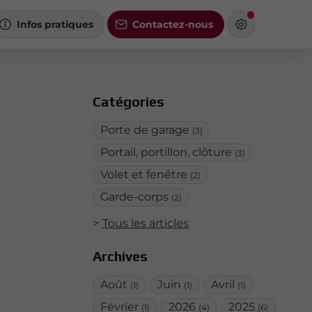
Infos pratiques
Contactez-nous
Catégories
Porte de garage
(3)
Portail, portillon, clôture
(3)
Volet et fenêtre
(2)
Garde-corps
(2)
Tous les articles
Archives
Août
Juin
Avril
(1)
(1)
(1)
Février
2026
2025
(1)
(4)
(6)