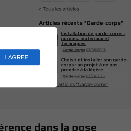
Tous les articles
Articles récents "Garde-corps"
Installation de garde-corps :
normes, matériaux et
techniques
03/06/2026
Garde-corps
I AGREE
Choisir et installer son garde-
corps : un projet à ne pas
prendre à la légère
03/10/2025
Garde-corps
Plus d'articles "Garde-corps"
érence dans la pose