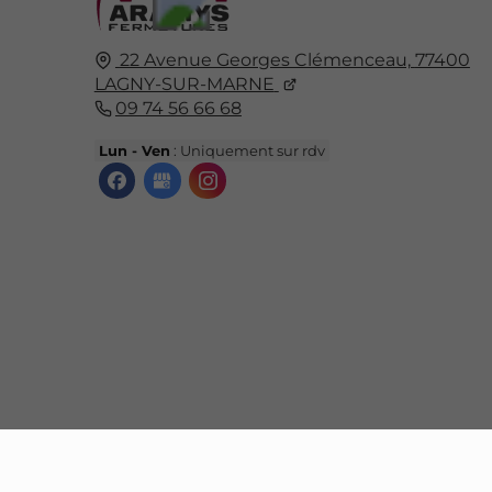
22 Avenue Georges Clémenceau,
77400
LAGNY-SUR-MARNE
09 74 56 66 68
Lun - Ven
: Uniquement sur rdv