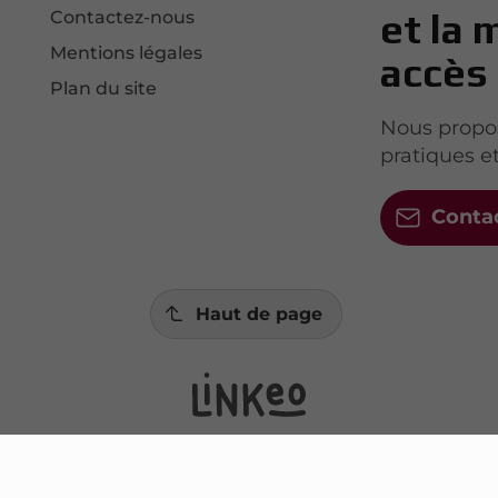
et la 
Contactez-nous
Mentions légales
accès
Plan du site
Nous propos
pratiques e
Conta
Haut de page