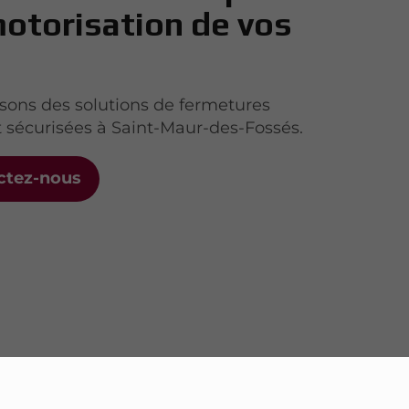
motorisation de vos
ons des solutions de fermetures
t sécurisées à Saint-Maur-des-Fossés.
ctez-nous